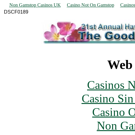
Non Gamstop Casinos UK
Casino Not On Gamstop
Casino
DSCF0189
Web 
Casinos 
Casino Sin
Casino O
Non Ga