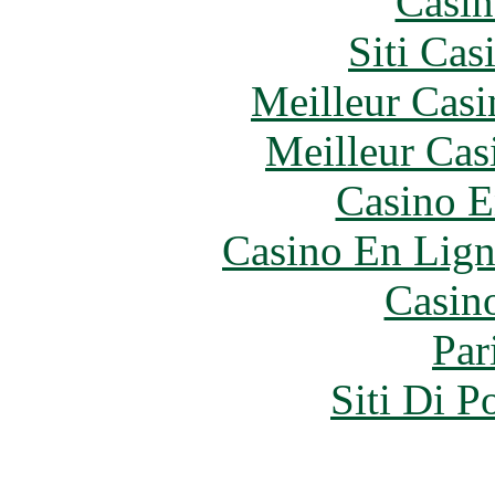
Casin
Siti Ca
Meilleur Casi
Meilleur Cas
Casino E
Casino En Lign
Casin
Par
Siti Di 