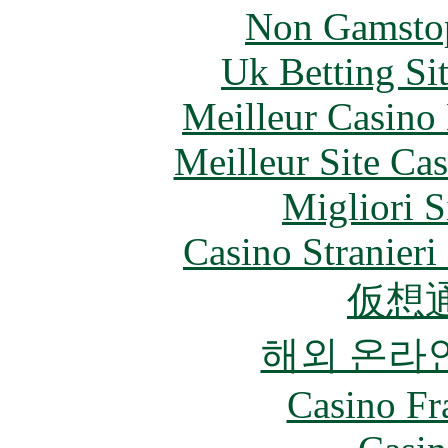
Non Gamstop
Uk Betting Si
Meilleur Casino
Meilleur Site Ca
Migliori S
Casino Stranieri
仮想
해외 온라
Casino Fr