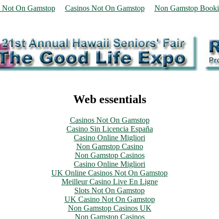
o Not On Gamstop
Casinos Not On Gamstop
Non Gamstop Book
Web essentials
Casinos Not On Gamstop
Casino Sin Licencia España
Casino Online Migliori
Non Gamstop Casino
Non Gamstop Casinos
Casino Online Migliori
UK Online Casinos Not On Gamstop
Meilleur Casino Live En Ligne
Slots Not On Gamstop
UK Casino Not On Gamstop
Non Gamstop Casinos UK
Non Gamstop Casinos