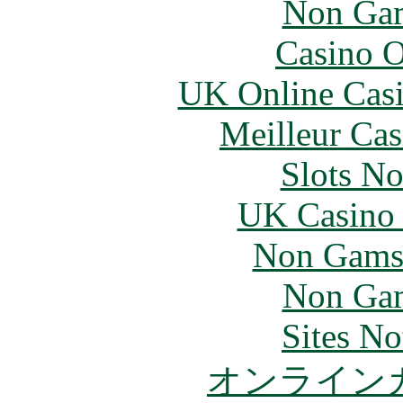
Non Gam
Casino O
UK Online Cas
Meilleur Cas
Slots N
UK Casino
Non Gams
Non Gam
Sites N
オンライン