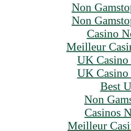
Non Gamstop
Non Gamstop
Casino N
Meilleur Casi
UK Casino
UK Casino
Best U
Non Gams
Casinos 
Meilleur Cas