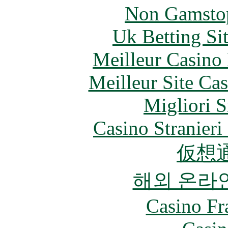
Non Gamstop
Uk Betting Si
Meilleur Casino
Meilleur Site Ca
Migliori S
Casino Stranieri
仮想
해외 온라
Casino Fr