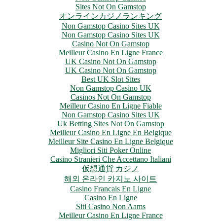
Sites Not On Gamstop
オンラインカジノランキング
Non Gamstop Casino Sites UK
Non Gamstop Casino Sites UK
Casino Not On Gamstop
Meilleur Casino En Ligne France
UK Casino Not On Gamstop
UK Casino Not On Gamstop
Best UK Slot Sites
Non Gamstop Casino UK
Casinos Not On Gamstop
Meilleur Casino En Ligne Fiable
Non Gamstop Casino Sites UK
Uk Betting Sites Not On Gamstop
Meilleur Casino En Ligne En Belgique
Meilleur Site Casino En Ligne Belgique
Migliori Siti Poker Online
Casino Stranieri Che Accettano Italiani
仮想通貨 カジノ
해외 온라인 카지노 사이트
Casino Francais En Ligne
Casino En Ligne
Siti Casino Non Aams
Meilleur Casino En Ligne France