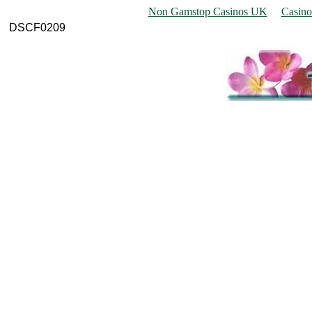
Non Gamstop Casinos UK
Casin
DSCF0209