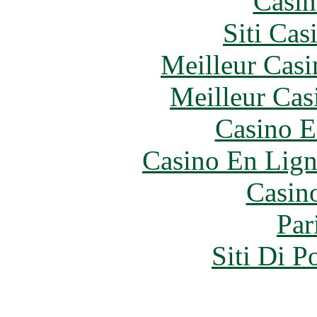
Casin
Siti Ca
Meilleur Casi
Meilleur Cas
Casino E
Casino En Lign
Casin
Par
Siti Di 