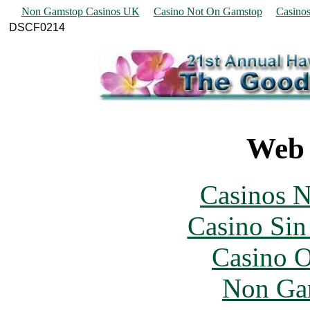
Non Gamstop Casinos UK
Casino Not On Gamstop
Casino
DSCF0214
Web 
Casinos 
Casino Sin
Casino O
Non Ga