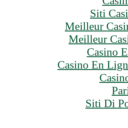
Casin
Siti Ca
Meilleur Casi
Meilleur Cas
Casino E
Casino En Lign
Casin
Par
Siti Di 