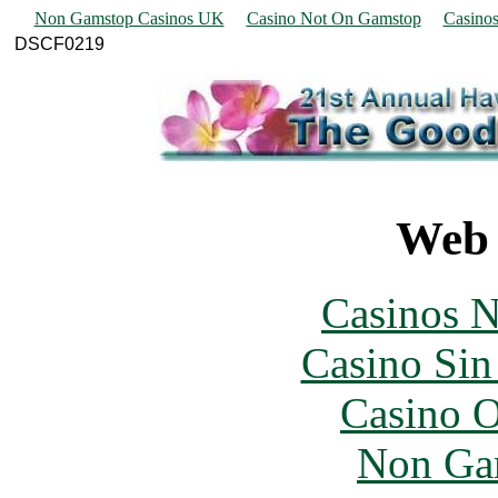
Non Gamstop Casinos UK
Casino Not On Gamstop
Casino
DSCF0219
Web 
Casinos 
Casino Sin
Casino O
Non Ga