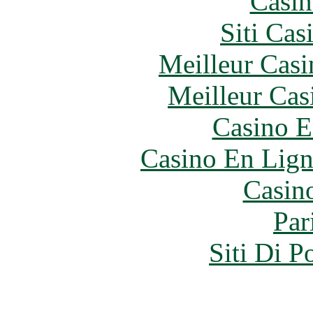
Casin
Siti Ca
Meilleur Casi
Meilleur Cas
Casino E
Casino En Lign
Casin
Par
Siti Di 