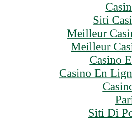
Casin
Siti Ca
Meilleur Casi
Meilleur Cas
Casino E
Casino En Lign
Casin
Par
Siti Di 