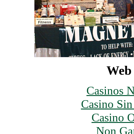
Web 
Casinos 
Casino Sin
Casino O
Non Ga