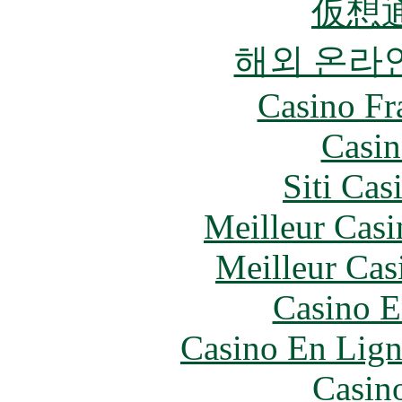
仮想
해외 온라
Casino Fr
Casin
Siti Ca
Meilleur Casi
Meilleur Cas
Casino E
Casino En Lign
Casin