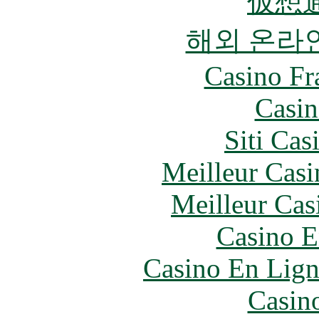
仮想
해외 온라
Casino Fr
Casin
Siti Ca
Meilleur Casi
Meilleur Cas
Casino E
Casino En Lign
Casin