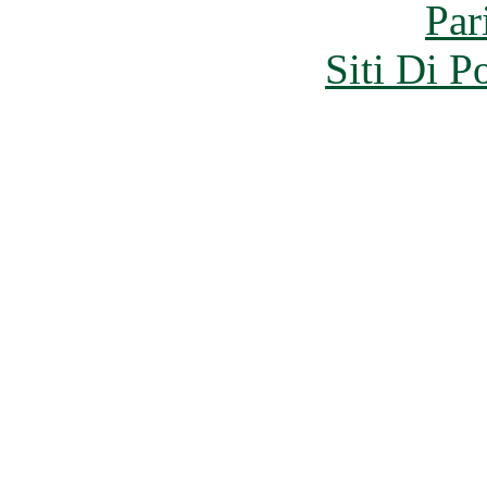
Par
Siti Di 